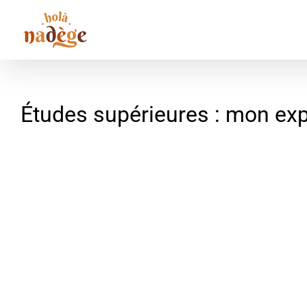
Passer
au
contenu
Études supérieures : mon ex