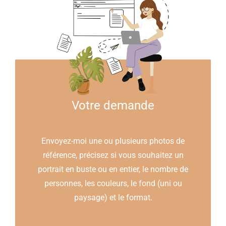
Votre demande
Envoyez-moi une ou plusieurs photos de
référence, précisez si vous souhaitez un
portrait en buste ou en entier, le nombre de
personnes, les couleurs, le fond (uni ou
paysage) et le format.