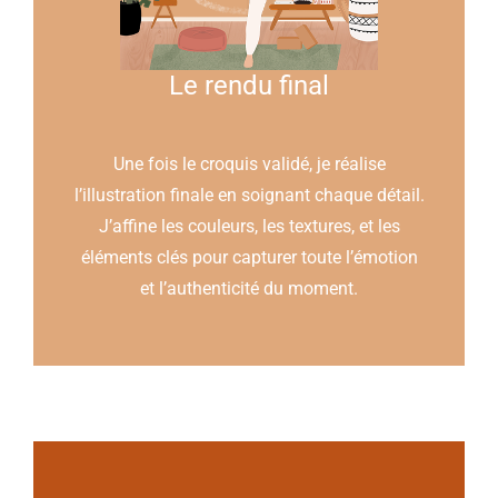
Le rendu final
Une fois le croquis validé, je réalise
l’illustration finale en soignant chaque détail.
J’affine les couleurs, les textures, et les
éléments clés pour capturer toute l’émotion
et l’authenticité du moment.