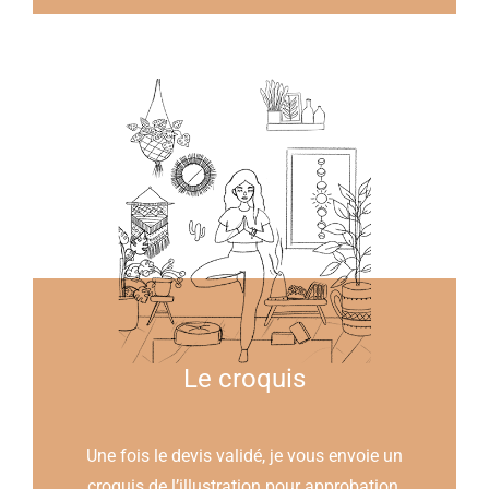
Le croquis
Une fois le devis validé, je vous envoie un
croquis de l’illustration pour approbation.