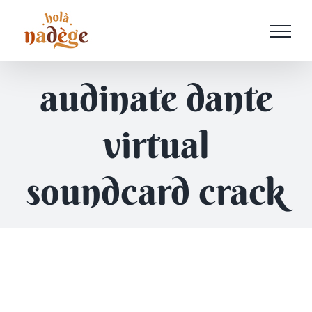
Passer
au
contenu
audinate dante
virtual
soundcard crack