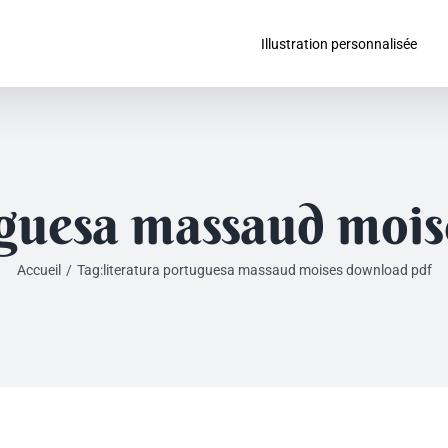
Illustration personnalisée
uguesa massaud moi
Accueil
/
Tag:
literatura portuguesa massaud moises download pdf