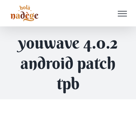
Passer
au
contenu
youwave 4.0.2
android patch
tpb