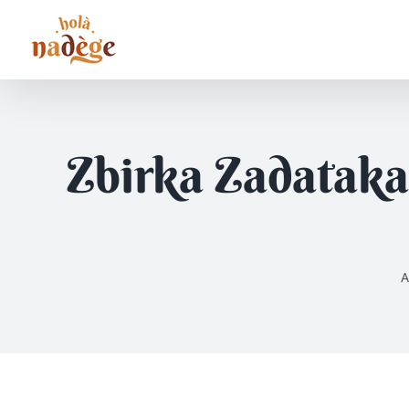
Passer
au
contenu
Zbirka Zadataka
A